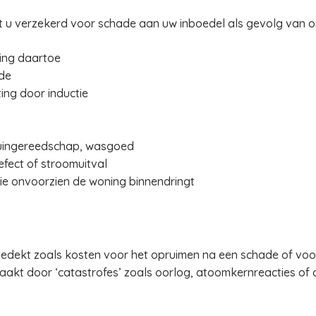
t u verzekerd voor schade aan uw inboedel als gevolg van 
ging daartoe
ade
ing door inductie
 tuingereedschap, wasgoed
efect of stroomuitval
ie onvoorzien de woning binnendringt
 gedekt zoals kosten voor het opruimen na een schade of vo
akt door ‘catastrofes’ zoals oorlog, atoomkernreacties of