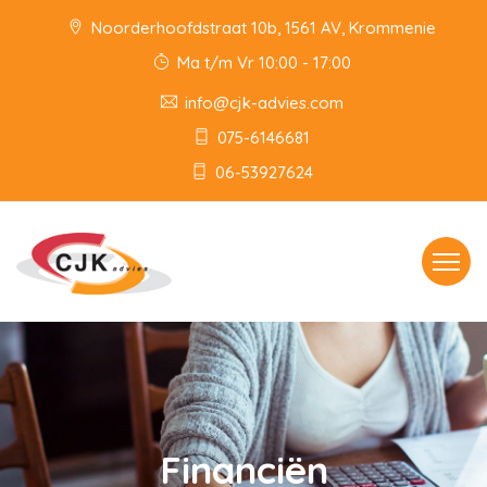
Noorderhoofdstraat 10b, 1561 AV, Krommenie
Ma t/m Vr 10:00 - 17:00
info@cjk-advies.com
075-6146681
06-53927624
Toggle
navigat
Financiën