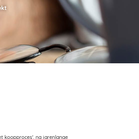
ekt
et koopproces', na jarenlange