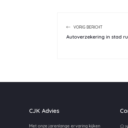
VORIG BERICHT
Autoverzekering in stad r
CJK Advies
Co
Met onze jarenlange ervaring kijken
N