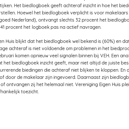
tijken. Het biedlogboek geeft achteraf inzicht in hoe het bie
stellen. Hoewel het biedlogboek verplicht is voor makelaars
oed Nederland), ontvangt slechts 32 procent het biedlogbo
 41 procent het logboek pas na actief navragen.
en Huis blijkt dat het biedlogboek wel bekend is (60%) en da
age achteraf is niet voldoende om problemen in het biedpro
ebruari komen opnieuw veel signalen binnen bij VEH. Een ana
t het biedlogboek inzicht geeft, maar niet altijd de juiste 
currerende biedingen die achteraf niet blijken te kloppen. E
of door de makelaar zijn ingevoerd. Daarnaast zijn biedlog
of ontvangen zij het helemaal niet. Vereniging Eigen Huis pl
hankelijk toezicht.