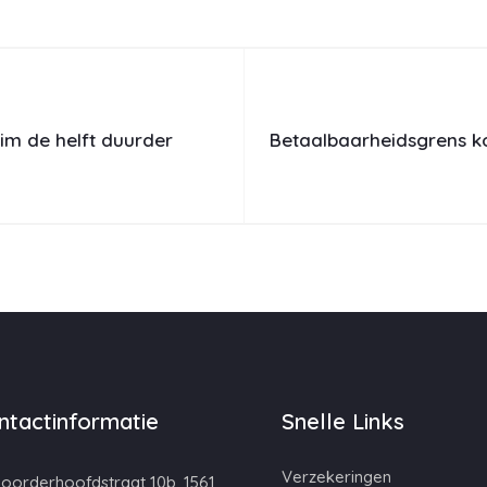
uim de helft duurder
Betaalbaarheidsgrens k
ntactinformatie
Snelle Links
Verzekeringen
oorderhoofdstraat 10b, 1561