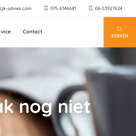
cjk-advies.com
075-6146681
06-53927624
rvice
Contact
ZOEKEN
ak nog niet