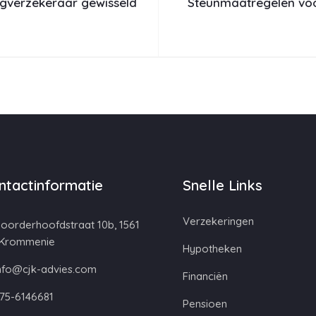
orgverzekeraar gewisseld
Steunmaatregelen voo
ntactinformatie
Snelle Links
Verzekeringen
oorderhoofdstraat 10b, 1561
 Krommenie
Hypotheken
nfo@cjk-advies.com
Financiën
75-6146681
Pensioen