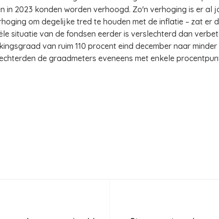
 in 2023 konden worden verhoogd. Zo'n verhoging is er al ja
erhoging om degelijke tred te houden met de inflatie – zat er d
ciële situatie van de fondsen eerder is verslechterd dan verbe
ingsgraad van ruim 110 procent eind december naar minder da
chterden de graadmeters eveneens met enkele procentpunten