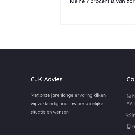
Kleine 7 procent is van z
CJK Advies
Co
Met onze jarenlange ervaring kijken
N
AV,
wij vakkundig naar uw persoonlijke
situatie en wensen.
i
0