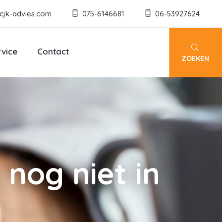
cjk-advies.com
075-6146681
06-53927624
rvice
Contact
ZOEKEN
nog niet in