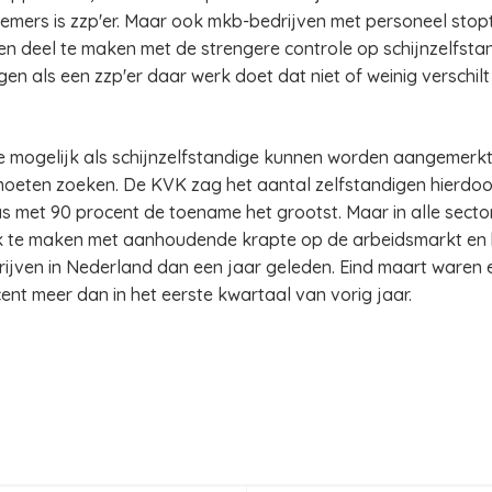
emers is zzp'er. Maar ook mkb-bedrijven met personeel stop
n deel te maken met de strengere controle op schijnzelfstan
gen als een zzp'er daar werk doet dat niet of weinig versch
ie mogelijk als schijnzelfstandige kunnen worden aangemerk
eten zoeken. De KVK zag het aantal zelfstandigen hierdoor b
s met 90 procent de toename het grootst. Maar in alle sector
k te maken met aanhoudende krapte op de arbeidsmarkt en 
drijven in Nederland dan een jaar geleden. Eind maart waren e
cent meer dan in het eerste kwartaal van vorig jaar.