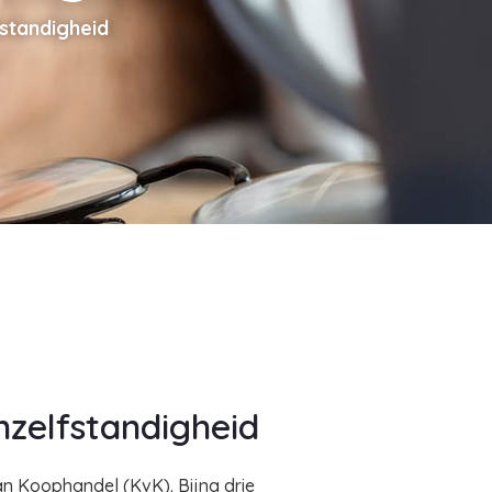
standigheid
nzelfstandigheid
an Koophandel (KvK). Bijna drie