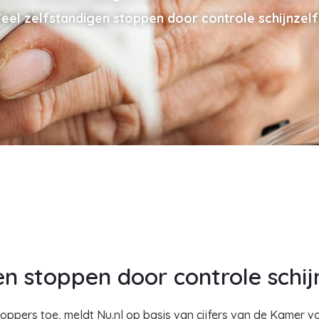
eel zelfstandigen stoppen door controle schijnzelf
en stoppen door controle schij
toppers toe, meldt Nu.nl op basis van cijfers van de Kamer v