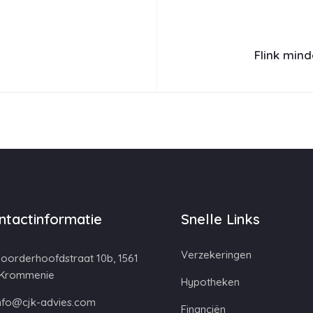
Flink mind
ntactinformatie
Snelle Links
Verzekeringen
oorderhoofdstraat 10b, 1561
 Krommenie
Hypotheken
nfo@cjk-advies.com
Financiën