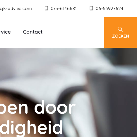
cjk-advies.com
075-6146681
06-53927624
rvice
Contact
ZOEKEN
ppen door
ndigheid