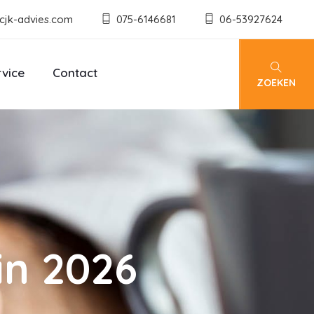
cjk-advies.com
075-6146681
06-53927624
rvice
Contact
ZOEKEN
in 2026