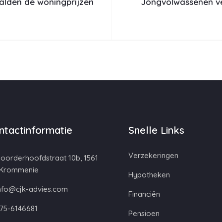
alden de woningprijzen
Jongvolwassenen ve
ntactinformatie
Snelle Links
Verzekeringen
oorderhoofdstraat 10b, 1561
 Krommenie
Hypotheken
nfo@cjk-advies.com
Financiën
75-6146681
Pensioen