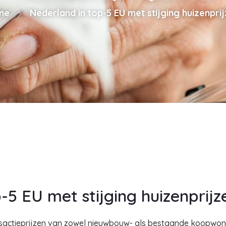
me
Nederland in top-5 EU met stijging huizenpri
-5 EU met stijging huizenprijz
transactieprijzen van zowel nieuwbouw- als bestaande koop