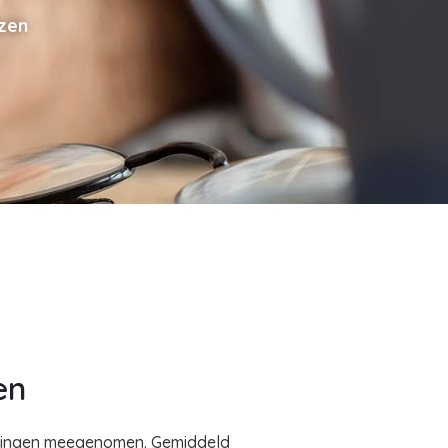
jzen
en
woningen meegenomen. Gemiddeld