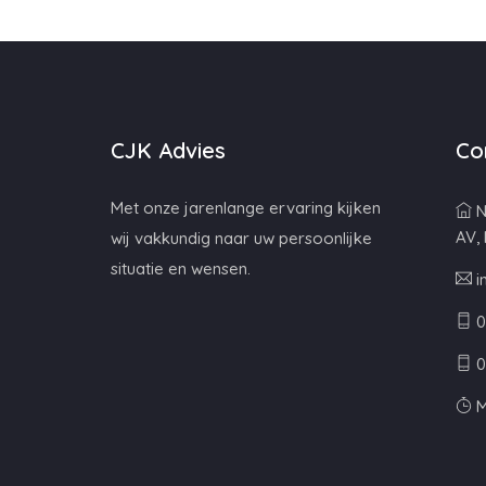
CJK Advies
Co
Met onze jarenlange ervaring kijken
N
AV,
wij vakkundig naar uw persoonlijke
situatie en wensen.
i
0
0
M