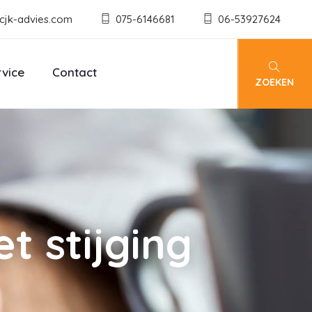
cjk-advies.com
075-6146681
06-53927624
rvice
Contact
ZOEKEN
t stijging