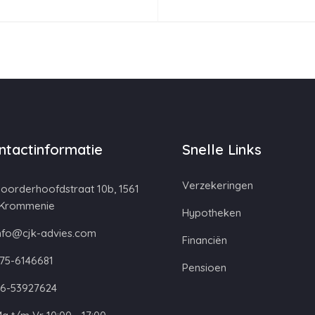
ntactinformatie
Snelle Links
Verzekeringen
oorderhoofdstraat 10b, 1561
 Krommenie
Hypotheken
nfo@cjk-advies.com
Financiën
75-6146681
Pensioen
6-53927624