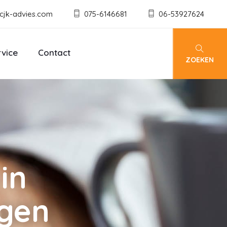
cjk-advies.com
075-6146681
06-53927624
rvice
Contact
ZOEKEN
in
ngen