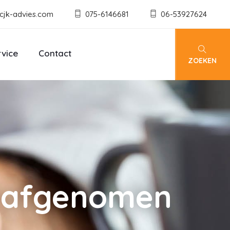
cjk-advies.com
075-6146681
06-53927624
rvice
Contact
ZOEKEN
ts afgenomen