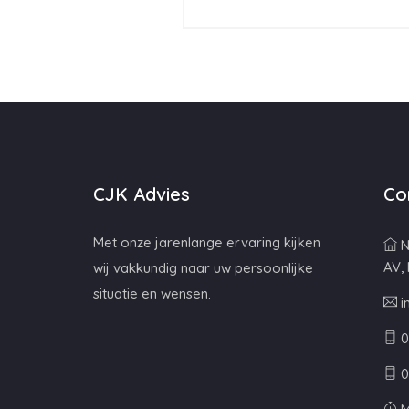
CJK Advies
Co
Met onze jarenlange ervaring kijken
N
AV,
wij vakkundig naar uw persoonlijke
situatie en wensen.
i
0
0