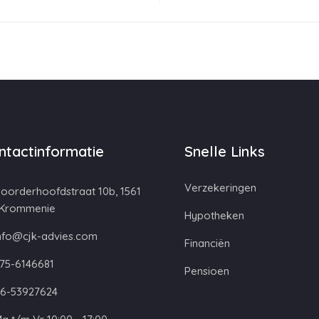
ntactinformatie
Snelle Links
Verzekeringen
oorderhoofdstraat 10b, 1561
 Krommenie
Hypotheken
nfo@cjk-advies.com
Financiën
75-6146681
Pensioen
6-53927624