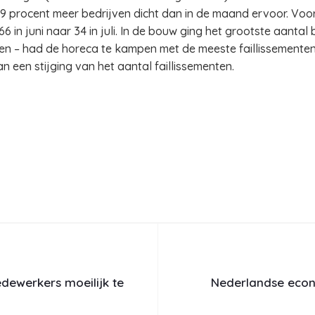
19 procent meer bedrijven dicht dan in de maand ervoor. Voora
6 in juni naar 34 in juli. In de bouw ging het grootste aantal b
nten – had de horeca te kampen met de meeste faillissementen
an een stijging van het aantal faillissementen.
dewerkers moeilijk te
Nederlandse econo