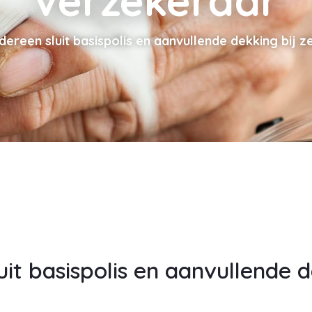
verzekeraar
edereen sluit basispolis en aanvullende dekking bij 
uit basispolis en aanvullende d