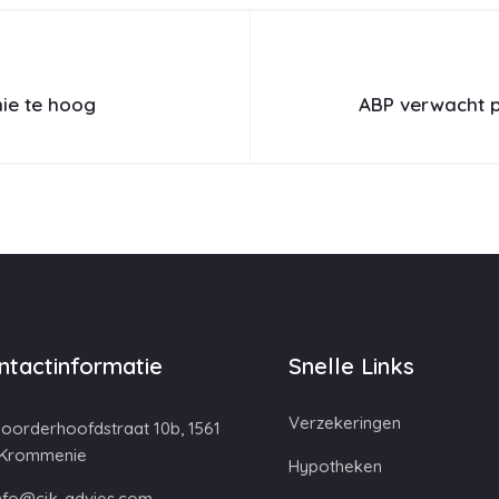
ie te hoog
ABP verwacht p
ntactinformatie
Snelle Links
Verzekeringen
oorderhoofdstraat 10b, 1561
 Krommenie
Hypotheken
nfo@cjk-advies.com