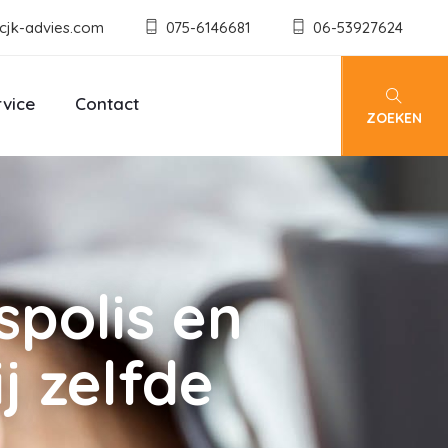
cjk-advies.com
075-6146681
06-53927624
rvice
Contact
ZOEKEN
spolis en
j zelfde