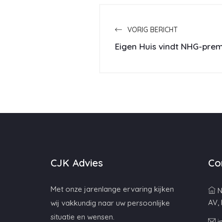
VORIG BERICHT
Eigen Huis vindt NHG-prem
CJK Advies
Co
Met onze jarenlange ervaring kijken
N
AV,
wij vakkundig naar uw persoonlijke
situatie en wensen.
i