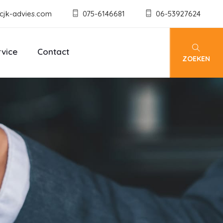
cjk-advies.com
075-6146681
06-53927624
rvice
Contact
ZOEKEN