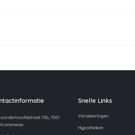
ntactinformatie
Snelle Links
Verzekeringen
oorderhoofdstraat 10b, 1561
 Krommenie
Hypotheken