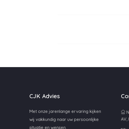
CJK Advies
Co
Met onze jarenlange ervaring kijken
N
AV,
wij vakkundig naar uw persoonlijke
situatie en wensen.