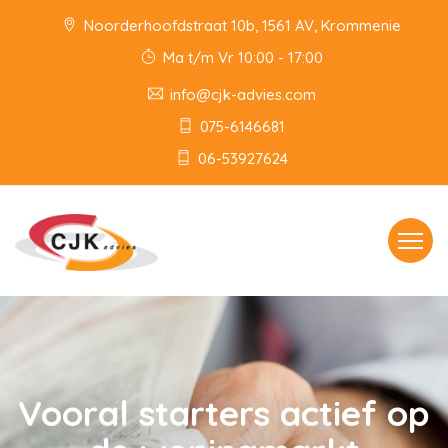
Noorderhoofdstraat 10b, 1561 AV, Krommenie
Ma t/m Vr 10:00 - 17:00
info@cjk-advies.com
075-6146681
06-53927624
Toggle
navigat
Vooral starters actief op