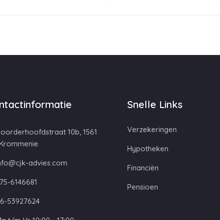
ntactinformatie
Snelle Links
Verzekeringen
oorderhoofdstraat 10b, 1561
 Krommenie
Hypotheken
nfo@cjk-advies.com
Financiën
75-6146681
Pensioen
6-53927624