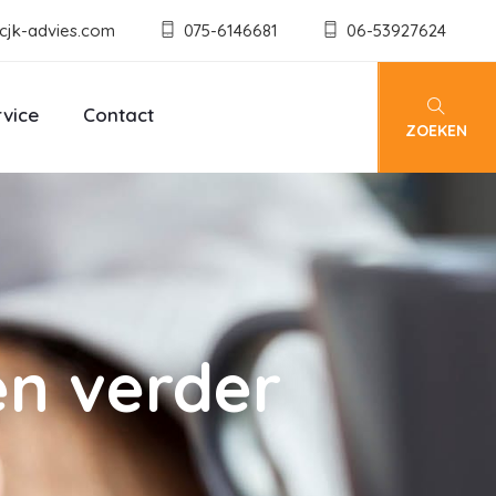
cjk-advies.com
075-6146681
06-53927624
rvice
Contact
ZOEKEN
n verder