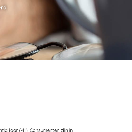
erd
g jaar (-11). Consumenten zijn in