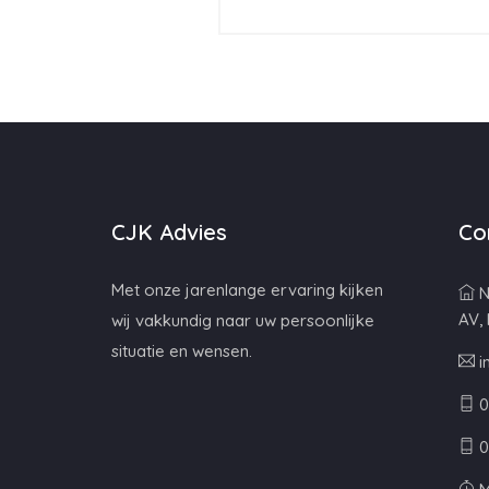
CJK Advies
Co
Met onze jarenlange ervaring kijken
N
AV,
wij vakkundig naar uw persoonlijke
situatie en wensen.
i
0
0