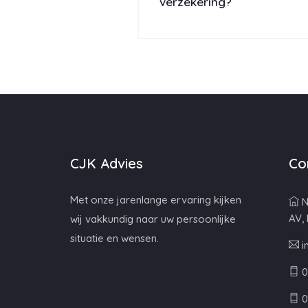
verzekering?
CJK Advies
Co
Met onze jarenlange ervaring kijken
N
AV,
wij vakkundig naar uw persoonlijke
situatie en wensen.
i
0
0