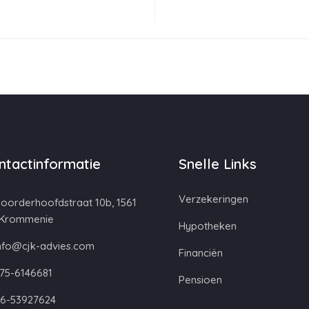
ntactinformatie
Snelle Links
Verzekeringen
oorderhoofdstraat 10b, 1561
 Krommenie
Hypotheken
nfo@cjk-advies.com
Financiën
75-6146681
Pensioen
6-53927624