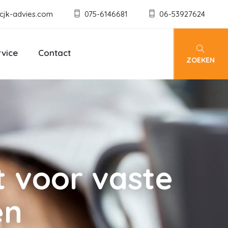
cjk-advies.com
075-6146681
06-53927624
rvice
Contact
ZOEKEN
t voor vaste
en