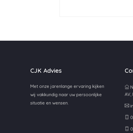
CJK Advies
Co
Met onze jarenlange ervaring kijken
N
AV,
wij vakkundig naar uw persoonlijke
situatie en wensen.
i
0
0