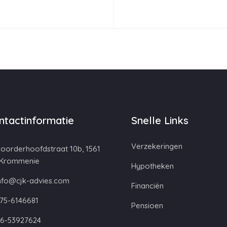
ntactinformatie
Snelle Links
Verzekeringen
oorderhoofdstraat 10b, 1561
 Krommenie
Hypotheken
nfo@cjk-advies.com
Financiën
75-6146681
Pensioen
6-53927624