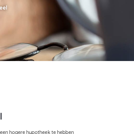
eel
l
en een hogere hypotheek te hebben