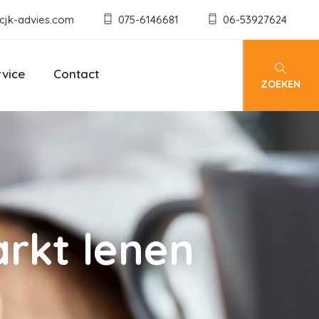
cjk-advies.com
075-6146681
06-53927624
rvice
Contact
ZOEKEN
rkt lenen