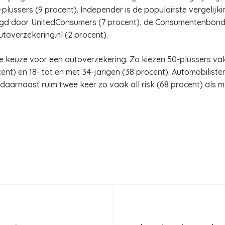
-plussers (9 procent). Independer is de populairste vergelijk
lgd door UnitedConsumers (7 procent), de Consumentenbond (
utoverzekering.nl (2 procent).
e keuze voor een autoverzekering. Zo kiezen 50-plussers vake
cent) en 18- tot en met 34-jarigen (38 procent). Automobilis
daarnaast ruim twee keer zo vaak all risk (68 procent) al