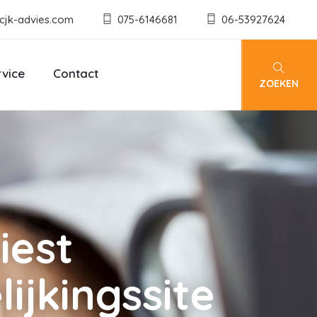
cjk-advies.com
075-6146681
06-53927624
rvice
Contact
ZOEKEN
iest
ijkingssite