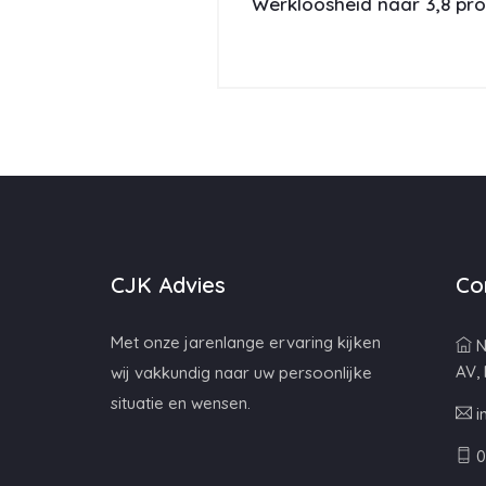
Werkloosheid naar 3,8 pro
CJK Advies
Co
Met onze jarenlange ervaring kijken
N
AV,
wij vakkundig naar uw persoonlijke
situatie en wensen.
i
0