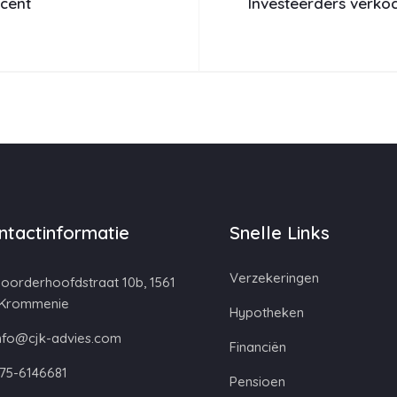
cent
Investeerders verko
ntactinformatie
Snelle Links
Verzekeringen
oorderhoofdstraat 10b, 1561
 Krommenie
Hypotheken
nfo@cjk-advies.com
Financiën
75-6146681
Pensioen