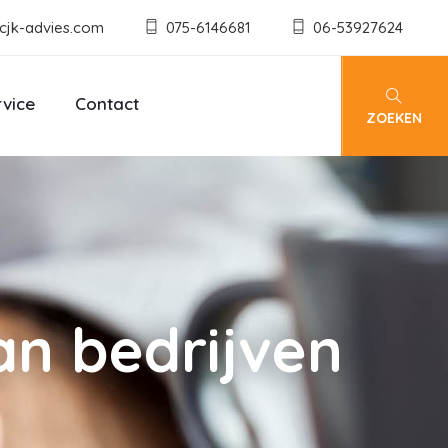
cjk-advies.com
075-6146681
06-53927624
rvice
Contact
ZOEKEN
an bedrijven