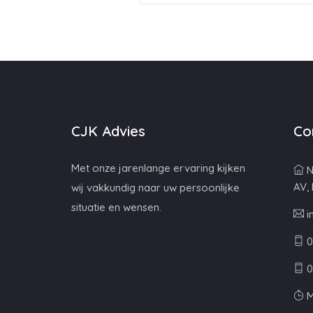
CJK Advies
Co
Met onze jarenlange ervaring kijken
N
AV,
wij vakkundig naar uw persoonlijke
situatie en wensen.
i
0
0
M