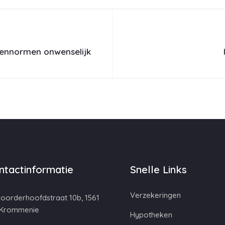
eennormen onwenselijk
ntactinformatie
Snelle Links
Verzekeringen
oorderhoofdstraat 10b, 1561
 Krommenie
Hypotheken