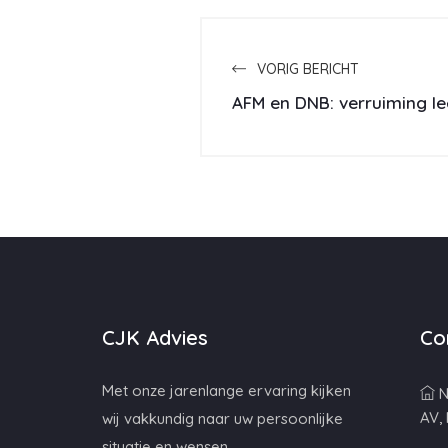
VORIG BERICHT
AFM en DNB: verruiming l
CJK Advies
Co
Met onze jarenlange ervaring kijken
N
AV,
wij vakkundig naar uw persoonlijke
situatie en wensen.