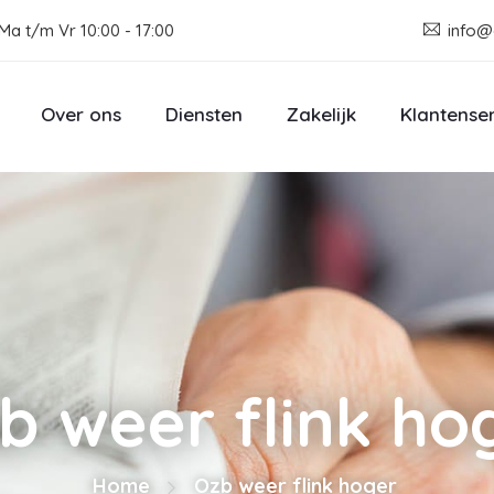
Ma t/m Vr 10:00 - 17:00
info@
Over ons
Diensten
Zakelijk
Klantense
b weer flink ho
Home
Ozb weer flink hoger