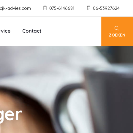
cjk-advies.com
075-6146681
06-53927624
rvice
Contact
ZOEKEN
ger