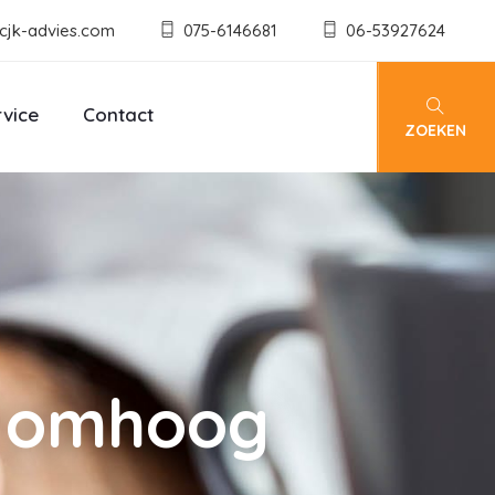
cjk-advies.com
075-6146681
06-53927624
rvice
Contact
ZOEKEN
r omhoog