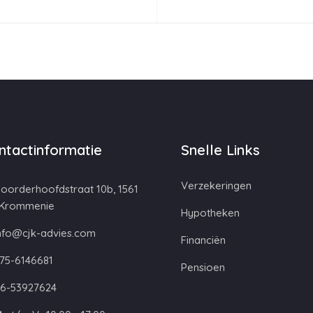
ntactinformatie
Snelle Links
Verzekeringen
oorderhoofdstraat 10b, 1561
 Krommenie
Hypotheken
nfo@cjk-advies.com
Financiën
75-6146681
Pensioen
6-53927624