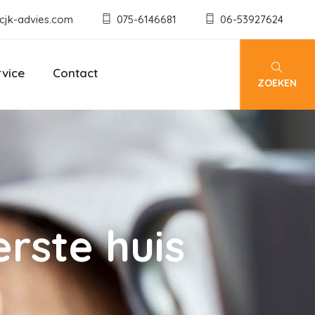
cjk-advies.com
075-6146681
06-53927624
rvice
Contact
ZOEKEN
rste huis