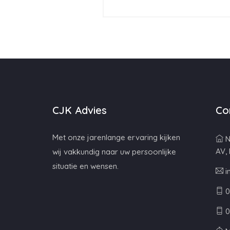
CJK Advies
Co
Met onze jarenlange ervaring kijken
N
AV,
wij vakkundig naar uw persoonlijke
situatie en wensen.
i
0
0