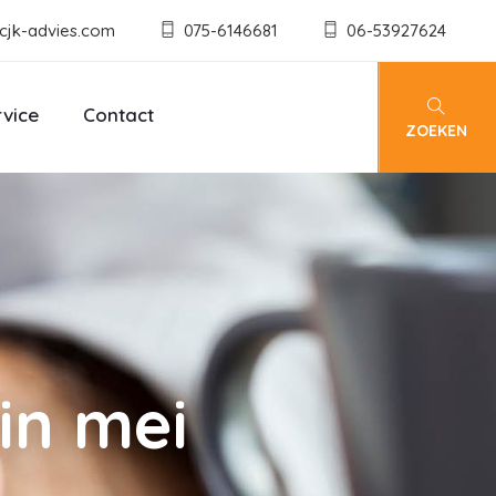
cjk-advies.com
075-6146681
06-53927624
rvice
Contact
ZOEKEN
in mei