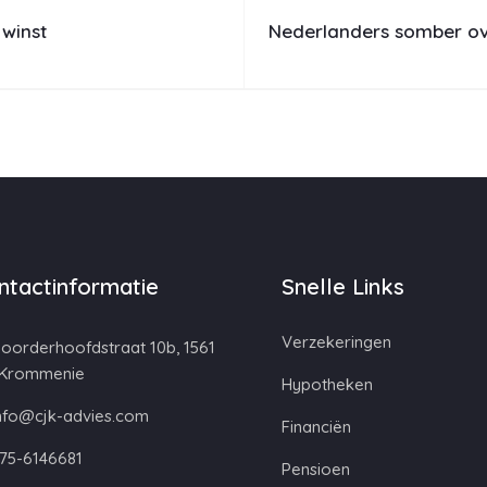
winst
Nederlanders somber over
ntactinformatie
Snelle Links
Verzekeringen
oorderhoofdstraat 10b, 1561
 Krommenie
Hypotheken
nfo@cjk-advies.com
Financiën
75-6146681
Pensioen