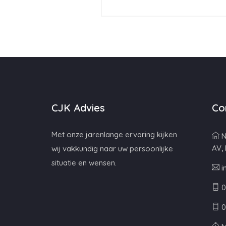
CJK Advies
Co
Met onze jarenlange ervaring kijken
N
AV,
wij vakkundig naar uw persoonlijke
situatie en wensen.
i
0
0