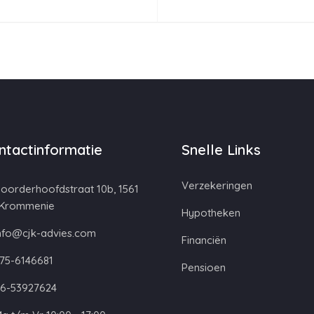
ntactinformatie
Snelle Links
Verzekeringen
oorderhoofdstraat 10b, 1561
 Krommenie
Hypotheken
nfo@cjk-advies.com
Financiën
75-6146681
Pensioen
6-53927624