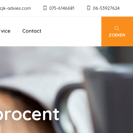
cjk-advies.com
075-6146681
06-53927624
rvice
Contact
ZOEKEN
 procent