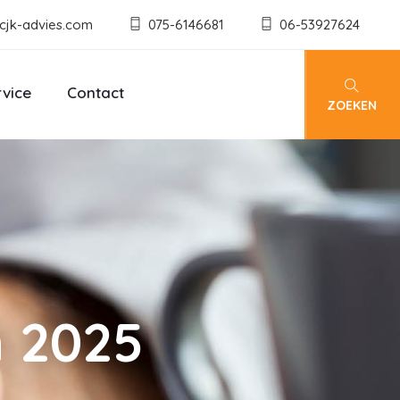
cjk-advies.com
075-6146681
06-53927624
rvice
Contact
ZOEKEN
n 2025