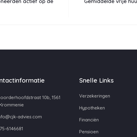
neerden actief op de
Gemiddelde vrije huur
ntactinformatie
Snelle Links
Verzekeringen
oorderhoofdstraat 10b, 1561
 Krommenie
Hypotheken
nfo@cjk-advies.com
Financiën
75-6146681
Pensioen