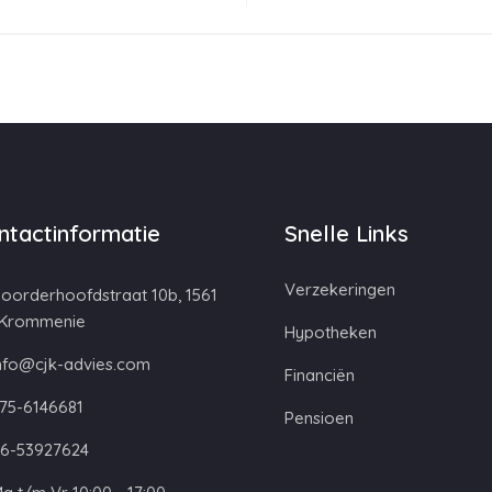
ntactinformatie
Snelle Links
Verzekeringen
oorderhoofdstraat 10b, 1561
 Krommenie
Hypotheken
nfo@cjk-advies.com
Financiën
75-6146681
Pensioen
6-53927624