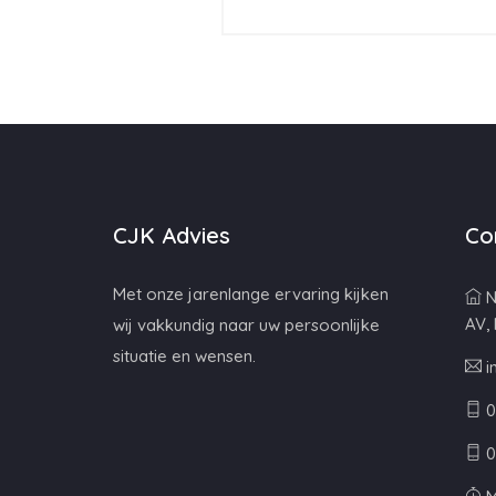
CJK Advies
Co
Met onze jarenlange ervaring kijken
N
AV,
wij vakkundig naar uw persoonlijke
situatie en wensen.
i
0
0