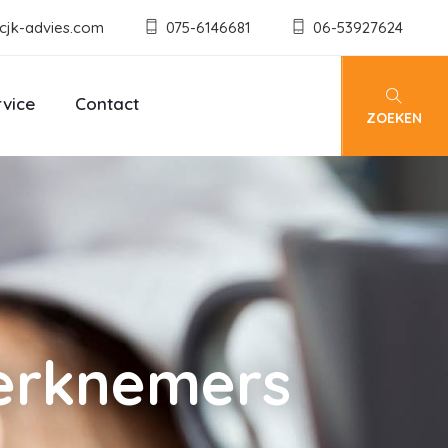
cjk-advies.com
075-6146681
06-53927624
rvice
Contact
ZOEKEN
werknemers