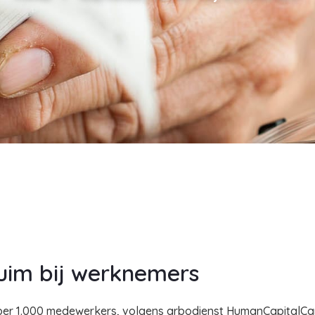
zuim bij werknemers
n per 1.000 medewerkers, volgens arbodienst HumanCapitalCare