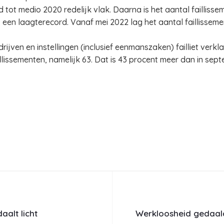
d tot medio 2020 redelijk vlak. Daarna is het aantal faillis
9 een laagterecord. Vanaf mei 2022 lag het aantal faillisse
edrijven en instellingen (inclusief eenmanszaken) failliet verk
llissementen, namelijk 63. Dat is 43 procent meer dan in sept
alt licht
Werkloosheid gedaal