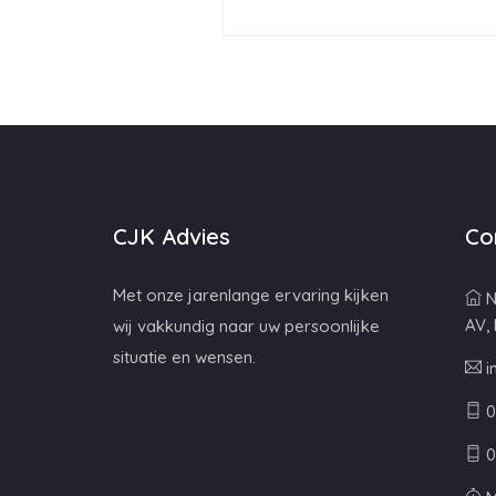
CJK Advies
Co
Met onze jarenlange ervaring kijken
N
AV,
wij vakkundig naar uw persoonlijke
situatie en wensen.
i
0
0