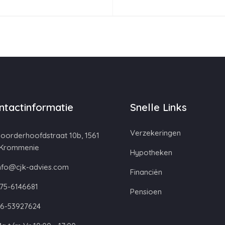
ntactinformatie
Snelle Links
Verzekeringen
oorderhoofdstraat 10b, 1561
 Krommenie
Hypotheken
nfo@cjk-advies.com
Financiën
75-6146681
Pensioen
6-53927624