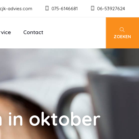
cjk-advies.com
075-6146681
06-53927624
rvice
Contact
ZOEKEN
n in oktober