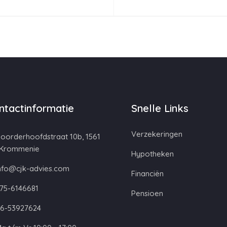
ntactinformatie
Snelle Links
Verzekeringen
oorderhoofdstraat 10b, 1561
 Krommenie
Hypotheken
nfo@cjk-advies.com
Financiën
75-6146681
Pensioen
6-53927624