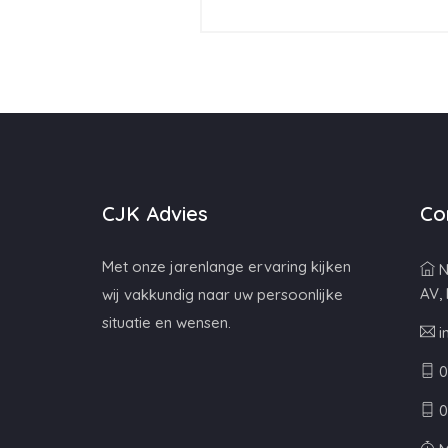
CJK Advies
Co
Met onze jarenlange ervaring kijken
N
AV,
wij vakkundig naar uw persoonlijke
situatie en wensen.
i
0
0