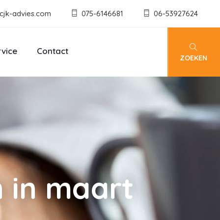
cjk-advies.com
075-6146681
06-53927624
rvice
Contact
ZOEKEN
n in maart