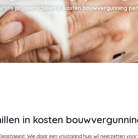
Grote prijsverschillen in kosten bouwvergunning p
chillen in kosten bouwvergunn
egstgeest. Wie daar een vrijstaand huis wil neerzetten voo