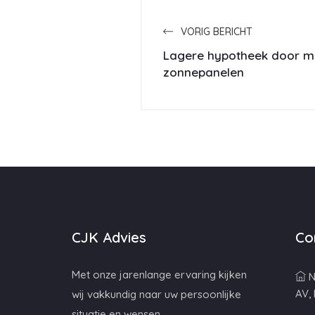
VORIG BERICHT
Lagere hypotheek door m
zonnepanelen
CJK Advies
Co
Met onze jarenlange ervaring kijken
N
AV,
wij vakkundig naar uw persoonlijke
situatie en wensen.