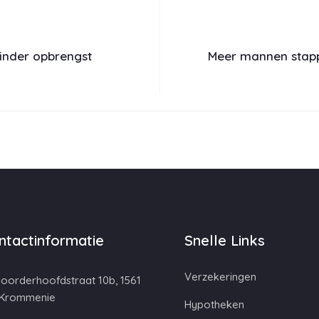
inder opbrengst
Meer mannen stapp
ntactinformatie
Snelle Links
Verzekeringen
oorderhoofdstraat 10b, 1561
 Krommenie
Hypotheken