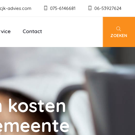
cjk-advies.com
075-6146681
06-53927624
rvice
Contact
ZOEKEN
n kosten
emeente