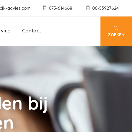
cjk-advies.com
075-6146681
06-53927624
rvice
Contact
ZOEKEN
en bij
en