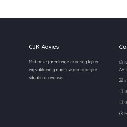
CJK Advies
Co
Met onze jarenlange ervaring kijken
N
AV,
wij vakkundig naar uw persoonlijke
situatie en wensen.
i
0
0
M