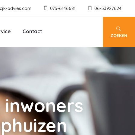
cjk-advies.com
075-6146681
06-53927624
rvice
Contact
ZOEKEN
 inwoners
ophuizen