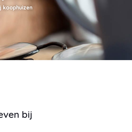
j koophuizen
ven bij