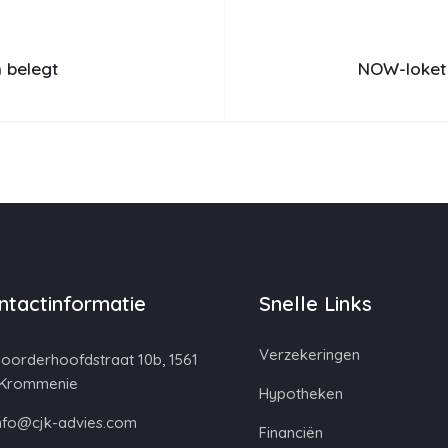
 belegt
NOW-loket 
ntactinformatie
Snelle Links
Verzekeringen
oorderhoofdstraat 10b, 1561
 Krommenie
Hypotheken
nfo@cjk-advies.com
Financiën