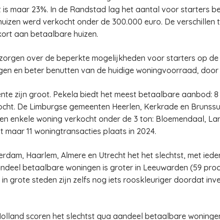
 is maar 23%. In de Randstad lag het aantal voor starters be
izen werd verkocht onder de 300.000 euro. De verschillen 
ekort aan betaalbare huizen.
 zorgen over de beperkte mogelijkheden voor starters op de
n en beter benutten van de huidige woningvoorraad, door b
ente zijn groot. Pekela biedt het meest betaalbare aanbod: 
ocht. De Limburgse gemeenten Heerlen, Kerkrade en Brunssu
een enkele woning verkocht onder de 3 ton: Bloemendaal, La
t maar 11 woningtransacties plaats in 2024.
dam, Haarlem, Almere en Utrecht het het slechtst, met iede
ndeel betaalbare woningen is groter in Leeuwarden (59 proc
s in grote steden zijn zelfs nog iets rooskleuriger doordat in
olland scoren het slechtst qua aandeel betaalbare woningen 