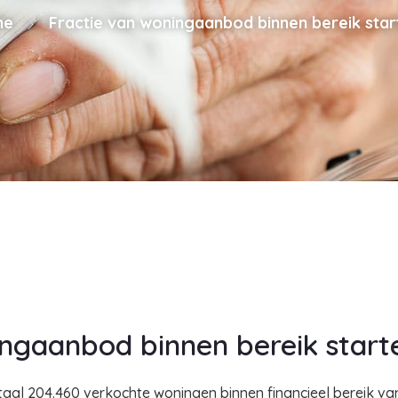
me
Fractie van woningaanbod binnen bereik star
ingaanbod binnen bereik start
taal 204.460 verkochte woningen binnen financieel bereik va