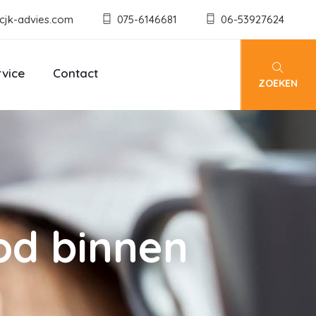
cjk-advies.com
075-6146681
06-53927624
rvice
Contact
ZOEKEN
od binnen