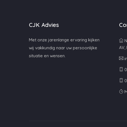
CJK Advies
Co
Met onze jarenlange ervaring kijken
N
AV,
wij vakkundig naar uw persoonlijke
situatie en wensen.
i
0
0
M