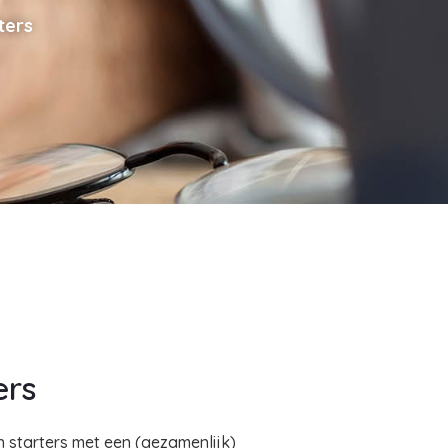
ters
ers
n starters met een (gezamenlijk)