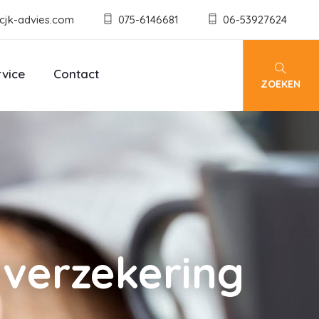
cjk-advies.com
075-6146681
06-53927624
rvice
Contact
ZOEKEN
 verzekering