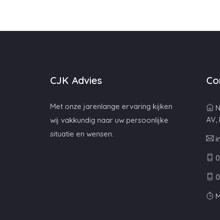
CJK Advies
Co
Met onze jarenlange ervaring kijken
N
AV,
wij vakkundig naar uw persoonlijke
situatie en wensen.
i
0
0
M