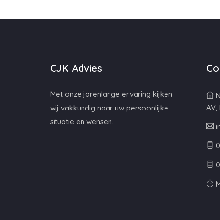
CJK Advies
Co
Met onze jarenlange ervaring kijken
N
AV,
wij vakkundig naar uw persoonlijke
situatie en wensen.
i
0
0
M