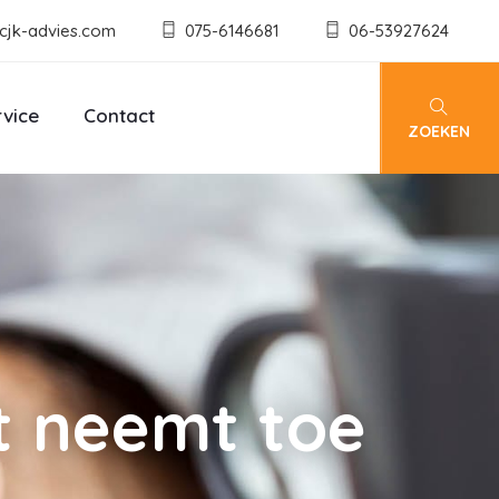
cjk-advies.com
075-6146681
06-53927624
rvice
Contact
ZOEKEN
t neemt toe