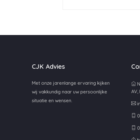
CJK Advies
Co
Met onze jarenlange ervaring kijken
N
AV,
wij vakkundig naar uw persoonlijke
situatie en wensen.
i
0
0