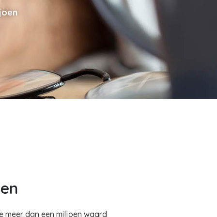
joen
oen
ie meer dan een miljoen waard