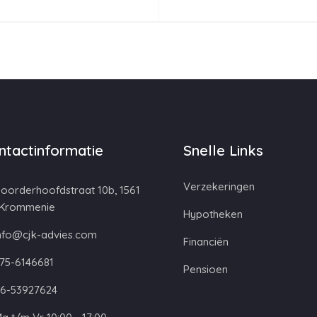
ntactinformatie
Snelle Links
Verzekeringen
oorderhoofdstraat 10b, 1561
 Krommenie
Hypotheken
nfo@cjk-advies.com
Financiën
75-6146681
Pensioen
6-53927624