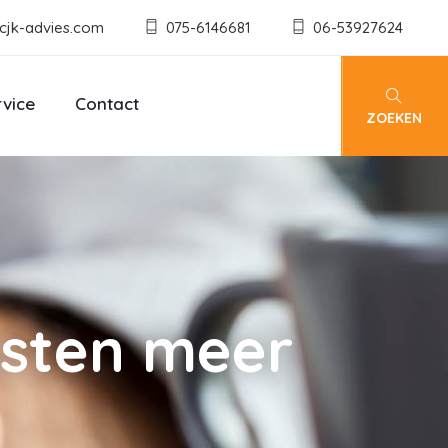
cjk-advies.com
075-6146681
06-53927624
rvice
Contact
ZOEKEN
osten meer