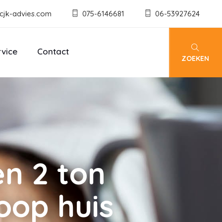
cjk-advies.com
075-6146681
06-53927624
rvice
Contact
ZOEKEN
n 2 ton
oop huis