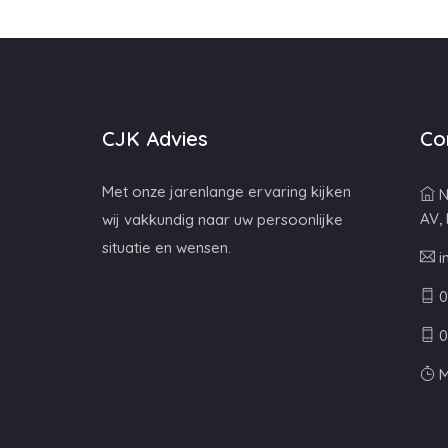
CJK Advies
Co
Met onze jarenlange ervaring kijken
N
AV,
wij vakkundig naar uw persoonlijke
situatie en wensen.
i
0
0
M