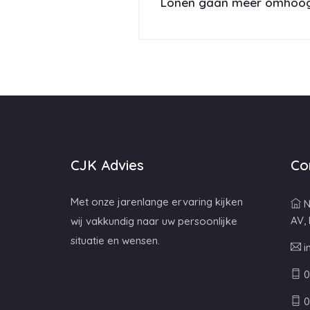
Lonen gaan meer omhoog 
CJK Advies
Co
Met onze jarenlange ervaring kijken
N
AV,
wij vakkundig naar uw persoonlijke
situatie en wensen.
i
0
0