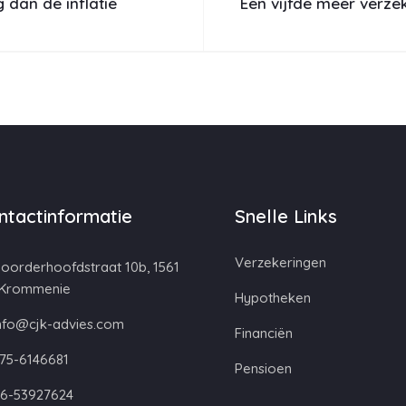
dan de inflatie
Een vijfde meer verzek
ntactinformatie
Snelle Links
Verzekeringen
oorderhoofdstraat 10b, 1561
 Krommenie
Hypotheken
nfo@cjk-advies.com
Financiën
75-6146681
Pensioen
6-53927624