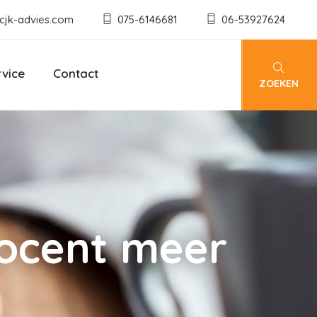
cjk-advies.com
075-6146681
06-53927624
rvice
Contact
ZOEKEN
rocent meer