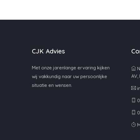
CJK Advies
Co
Met onze jarenlange ervaring kijken
N
AV,
wij vakkundig naar uw persoonlijke
situatie en wensen.
i
0
0
M