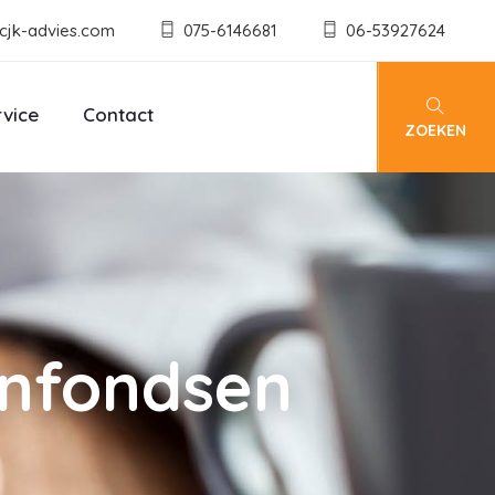
cjk-advies.com
075-6146681
06-53927624
rvice
Contact
ZOEKEN
enfondsen