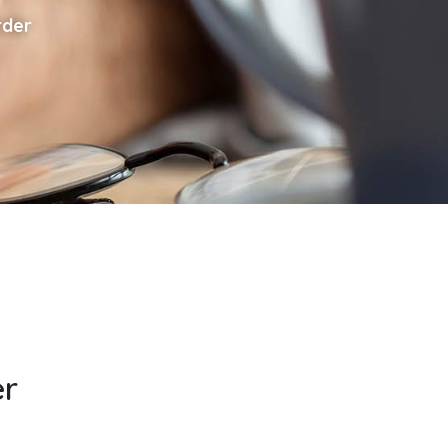
rder
er