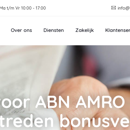
Ma t/m Vr 10:00 - 17:00
info@
Over ons
Diensten
Zakelijk
Klantense
voor ABN AMRO
treden bonusv