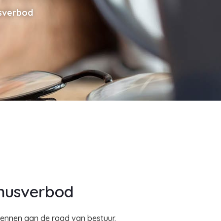
sverbod
nusverbod
ennen aan de raad van bestuur.