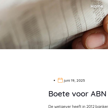
Home
juni 19, 2025
Boete voor ABN
De wetgever heeft in 2012 banke