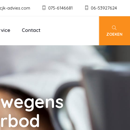
cjk-advies.com
075-6146681
06-53927624
rvice
Contact
ZOEKEN
 wegens
erbod