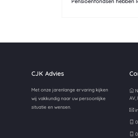
Pensioenfondsen hebben l
CJK Advies
Co
Met onze jarenlange ervaring kijken
N
AV,
wij vakkundig naar uw persoonlijke
situatie en wensen.
i
0
0