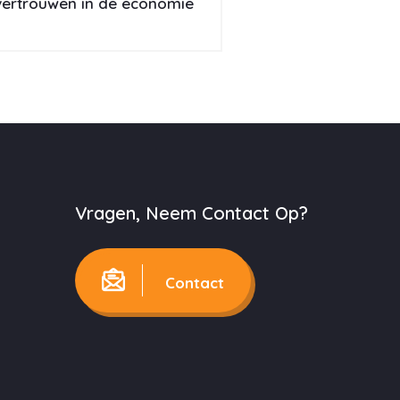
vertrouwen in de economie
Vragen, Neem Contact Op?
Contact