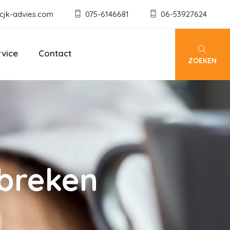
cjk-advies.com
075-6146681
06-53927624
rvice
Contact
ZOEKEN
breken