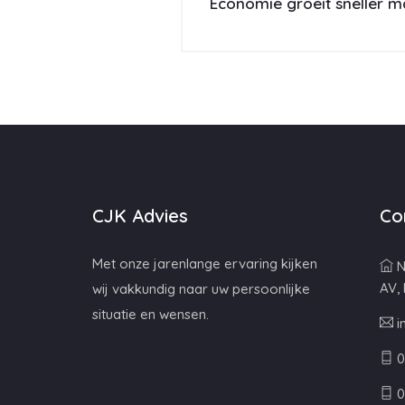
Economie groeit sneller maa
CJK Advies
Co
Met onze jarenlange ervaring kijken
N
AV,
wij vakkundig naar uw persoonlijke
situatie en wensen.
i
0
0