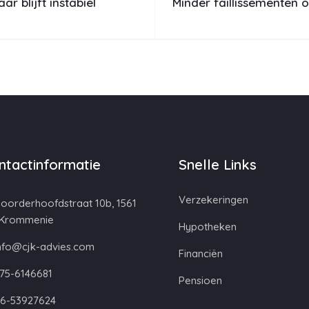
r blijft instabiel
Minder faillissementen
ntactinformatie
Snelle Links
Verzekeringen
oorderhoofdstraat 10b, 1561
 Krommenie
Hypotheken
nfo@cjk-advies.com
Financiën
75-6146681
Pensioen
6-53927624