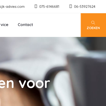
cjk-advies.com
075-6146681
06-53927624
rvice
Contact
ZOEKEN
en voor