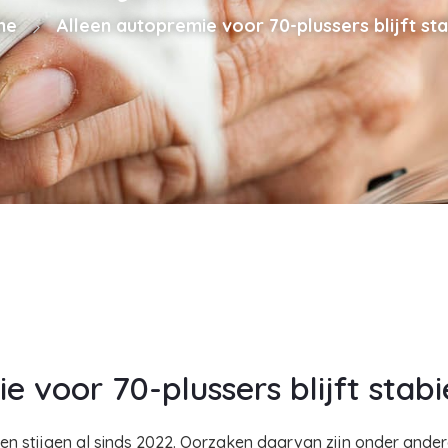
me
Alleen autopremie voor 70-plussers blijft sta
 voor 70-plussers blijft stabi
en stijgen al sinds 2022. Oorzaken daarvan zijn onder ande