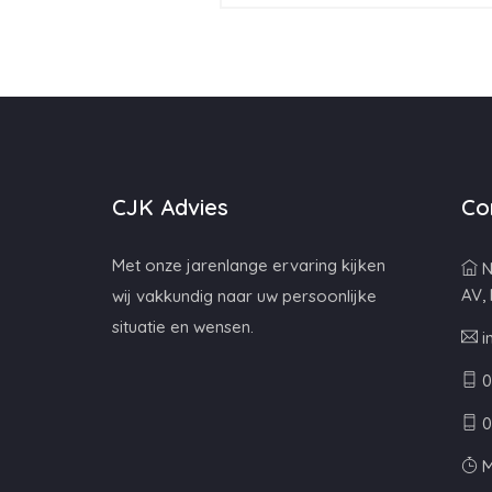
CJK Advies
Co
Met onze jarenlange ervaring kijken
N
AV,
wij vakkundig naar uw persoonlijke
situatie en wensen.
i
0
0
M