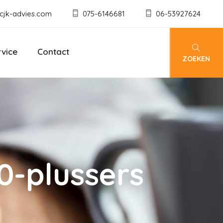
cjk-advies.com
075-6146681
06-53927624
rvice
Contact
ZOEKEN
0-plussers