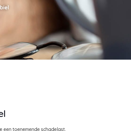
biel
el
re een toenemende schadelast,