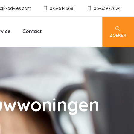
cjk-advies.com
075-6146681
06-53927624
rvice
Contact
ZOEKEN
ouwwoningen