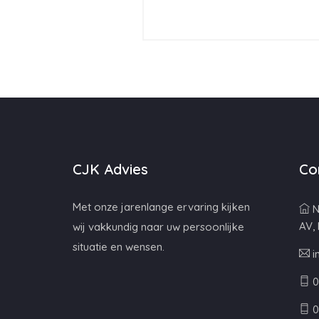
CJK Advies
Co
Met onze jarenlange ervaring kijken
N
AV,
wij vakkundig naar uw persoonlijke
situatie en wensen.
i
0
0