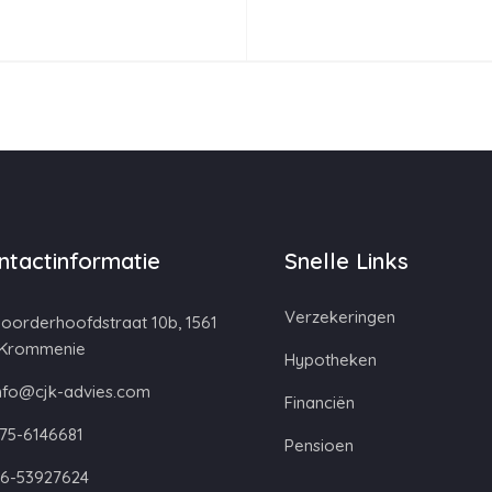
ntactinformatie
Snelle Links
Verzekeringen
oorderhoofdstraat 10b, 1561
 Krommenie
Hypotheken
nfo@cjk-advies.com
Financiën
75-6146681
Pensioen
6-53927624